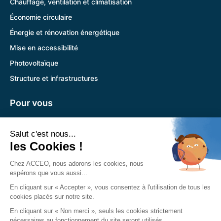
Chauffage, ventilation et climatisation
Économie circulaire
Énergie et rénovation énergétique
Mise en accessibilité
Photovoltaïque
Structure et infrastructures
Pour vous
Pandora
Trouver l’agence la plus proche
Nous retrouver
Siège social :
785 Voie Antiope 13600 La Ciotat
04 89 12 08 31