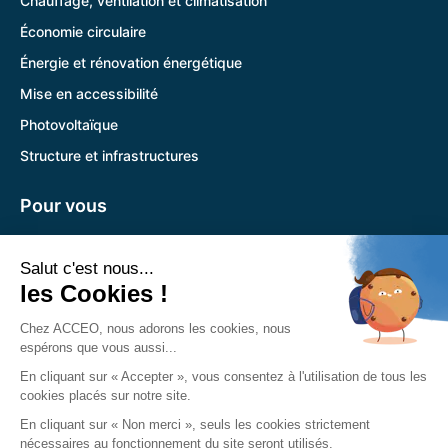
Chauffage, ventilation et climatisation
Économie circulaire
Énergie et rénovation énergétique
Mise en accessibilité
Photovoltaïque
Structure et infrastructures
Pour vous
Pandora
Trouver l’agence la plus proche
Nous retrouver
Siège social :
785 Voie Antiope 13600 La Ciotat
04 89 12 08 31