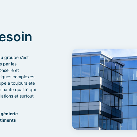
esoin
du groupe s’est
s par les
nseillé et
tiques complexes
upe a toujours été
e haute qualité qui
ations et surtout
ngénierie
âtiments