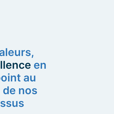
aleurs,
ellence
en
point au
 de nos
essus