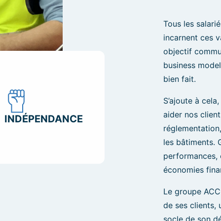
Tous les salari
incarnent ces v
objectif commu
business model 
bien fait.
S’ajoute à cela,
aider nos clien
INDÉPENDANCE
réglementation,
les bâtiments. 
performances, e
économies fina
Le groupe ACCE
de ses clients,
socle de son d