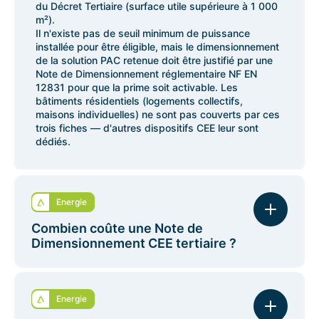
du Décret Tertiaire (surface utile supérieure à 1 000
m²).
Il n'existe pas de seuil minimum de puissance
installée pour être éligible, mais le dimensionnement
de la solution PAC retenue doit être justifié par une
Note de Dimensionnement réglementaire NF EN
12831 pour que la prime soit activable. Les
bâtiments résidentiels (logements collectifs,
maisons individuelles) ne sont pas couverts par ces
trois fiches — d'autres dispositifs CEE leur sont
dédiés.
Energie
Combien coûte une Note de
Dimensionnement CEE tertiaire ?
Le coût d'une Note de Dimensionnement varie selon
plusieurs facteurs : la superficie du bâtiment, le
Energie
nombre de sites à traiter, la complexité du système
CVC existant et le niveau de détail requis par votre