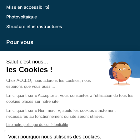
Mise en accessibilité
Photovoltaïque
Structure et infrastructures
Pour vous
Pandora
Trouver l’agence la plus proche
Nous retrouver
Siège social :
785 Voie Antiope 13600 La Ciotat
04 89 12 08 31
Du lundi au vendredi :
8h30-12h30
13h30-17h30