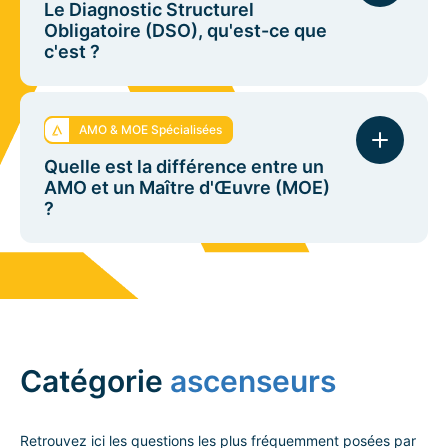
Le Diagnostic Structurel
Obligatoire (DSO), qu'est-ce que
c'est ?
Instauré par la loi "Habitat Dégradé" d'avril 2024, le
DSO contrôle la solidité des immeubles collectifs de
AMO & MOE Spécialisées
plus de 15 ans situés dans des zones ciblées par
les communes, avec une obligation de
Quelle est la différence entre un
renouvellement tous les 10 ans.
AMO et un Maître d'Œuvre (MOE)
?
L'AMO a un rôle de conseil : il vous assiste sur le
montage financier, administratif et social de votre
projet. Le Maître d'Œuvre (MOE), quant à lui, conçoit
le projet techniquement, consulte les entreprises et
dirige le chantier.
Catégorie
ascenseurs
Retrouvez ici les questions les plus fréquemment posées par