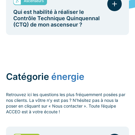
Ascenseurs
cahier des charges objectif, mettra en concurrence
plusieurs prestataires et suivra les travaux pour
Qui est habilité à réaliser le
vous garantir le meilleur rapport qualité/prix.
Contrôle Technique Quinquennal
(CTQ) de mon ascenseur ?
Ce contrôle doit impérativement être réalisé par un
organisme indépendant accrédité. Par ailleurs, la loi
interdit strictement à cet organisme de sous-traiter
cette prestation.
Catégorie
énergie
Retrouvez ici les questions les plus fréquemment posées par
nos clients. La vôtre n’y est pas ? N’hésitez pas à nous la
poser en cliquant sur « Nous contacter ». Toute l’équipe
ACCEO est à votre écoute !