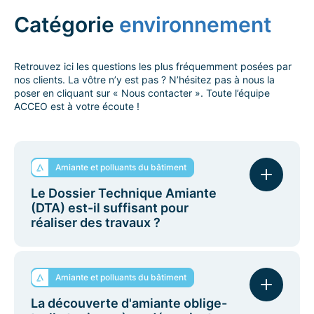
paiements et peuvent limiter l’apport initial, souvent
avec un tiers propriétaire. Les coopératives
Catégorie
environnement
permettent de mutualiser coûts et bénéfices dans
une installation collective. Comparez le coût total, la
durée, l’indexation, le transfert des incitations et les
Retrouvez ici les questions les plus fréquemment posées par
responsabilités d’exploitation pour déterminer le
nos clients. La vôtre n’y est pas ? N’hésitez pas à nous la
meilleur retour sur investissement.
poser en cliquant sur « Nous contacter ». Toute l’équipe
ACCEO est à votre écoute !
Amiante et polluants du bâtiment
Le Dossier Technique Amiante
(DTA) est-il suffisant pour
réaliser des travaux ?
Non, le DTA ne remplace pas le Repérage Amiante
Avant Travaux (RAAT). Le RAAT est obligatoire
Amiante et polluants du bâtiment
avant toute intervention sur un bâtiment construit
avant le 1er juillet 1997, car il est plus exhaustif et
La découverte d'amiante oblige-
cible spécifiquement les matériaux impactés par vos