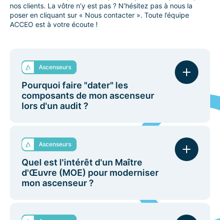
nos clients. La vôtre n’y est pas ? N’hésitez pas à nous la
poser en cliquant sur « Nous contacter ». Toute l’équipe
ACCEO est à votre écoute !
Ascenseurs
Pourquoi faire "dater" les
composants de mon ascenseur
lors d'un audit ?
La datation permet de vérifier si le remplacement
des pièces défectueuses est inclus dans votre
Ascenseurs
contrat de maintenance, ou s'il est légitimement
exclu pour vétusté. Cela permet de réduire
Quel est l'intérêt d'un Maître
drastiquement les devis de réparation facturés hors
d'Œuvre (MOE) pour moderniser
contrat.
mon ascenseur ?
La confiance n'exclut pas le contrôle. Un MOE
indépendant de votre ascensoriste rédigera un