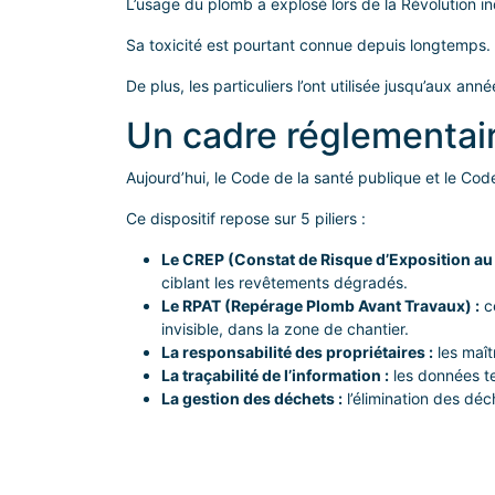
L’usage du plomb a explosé lors de la Révolution ind
Sa toxicité est pourtant connue depuis longtemps. M
De plus, les particuliers l’ont utilisée jusqu’aux a
Un cadre réglementair
Aujourd’hui, le Code de la santé publique et le Code
Ce dispositif repose sur 5 piliers :
Le CREP (Constat de Risque d’Exposition au
ciblant les revêtements dégradés.
Le RPAT (Repérage Plomb Avant Travaux) :
ce
invisible, dans la zone de chantier.
La responsabilité des propriétaires :
les maît
La traçabilité de l’information :
les données te
La gestion des déchets :
l’élimination des dé