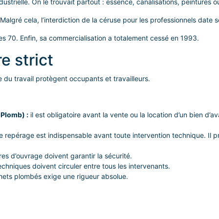
ustrielle. On le trouvait partout : essence, canalisations, peintures o
algré cela, l’interdiction de la céruse pour les professionnels date
nnées 70. Enfin, sa commercialisation a totalement cessé en 1993.
e strict
 du travail protègent occupants et travailleurs.
 Plomb) :
il est obligatoire avant la vente ou la location d’un bien d
 repérage est indispensable avant toute intervention technique. Il pr
res d’ouvrage doivent garantir la sécurité.
chniques doivent circuler entre tous les intervenants.
chets plombés exige une rigueur absolue.