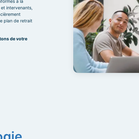
nformes à la
 et intervenants,
ancièrement
e plan de retrait
tons de votre
ogie