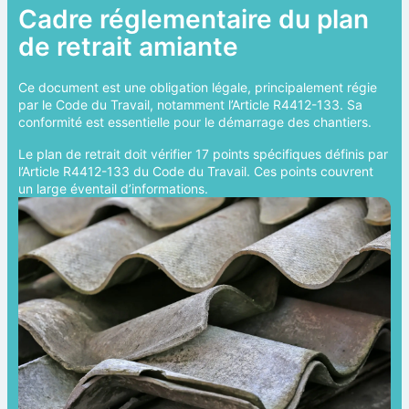
Cadre réglementaire du plan
de retrait amiante
Ce document est une obligation légale, principalement régie
par le Code du Travail, notamment l’Article R4412-133. Sa
conformité est essentielle pour le démarrage des chantiers.
Le plan de retrait doit vérifier 17 points spécifiques définis par
l’Article R4412-133 du Code du Travail. Ces points couvrent
un large éventail d’informations.