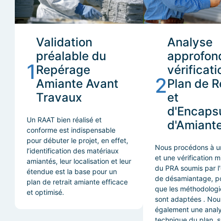
Validation
Analyse
préalable du
approfond
1
Repérage
vérificat
2
Amiante Avant
Plan de R
Travaux
et
d'Encaps
Un RAAT bien réalisé et
d'Amiant
conforme est indispensable
pour débuter le projet, en effet,
Nous procédons à u
l’identification des matériaux
et une vérification 
amiantés, leur localisation et leur
du PRA soumis par l'
étendue est la base pour un
de désamiantage, po
plan de retrait amiante efficace
que les méthodologi
et optimisé.
sont adaptées . Nous
également une anal
technique du plan, s