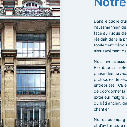
Notre
Dans le cadre d’u
haussmannien de 2
face au risque d’
résidait dans la p
totalement dépoll
simultanément dan
Nous avons assuré
Plomb pour piloter
phase des travaux
protocoles de séc
entreprises TCE et
de coordonner la 
extérieur malgré la
du bâti ancien, ga
chantier.
Notre accompagne
et d’éviter toute p