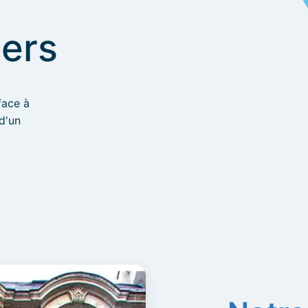
ners
face à
 d'un