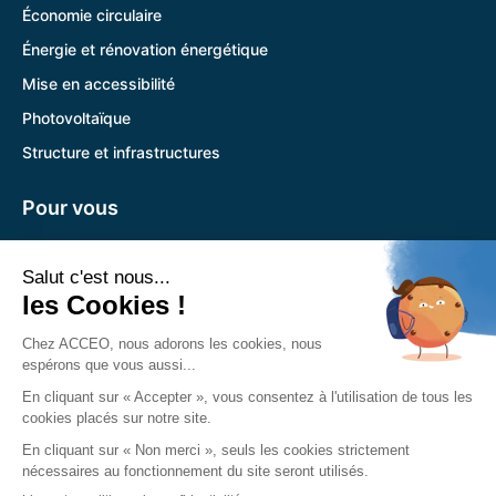
Économie circulaire
Énergie et rénovation énergétique
Mise en accessibilité
Photovoltaïque
Structure et infrastructures
Pour vous
Pandora
Trouver l’agence la plus proche
Nous retrouver
Siège social :
785 Voie Antiope 13600 La Ciotat
04 89 12 08 31
Du lundi au vendredi :