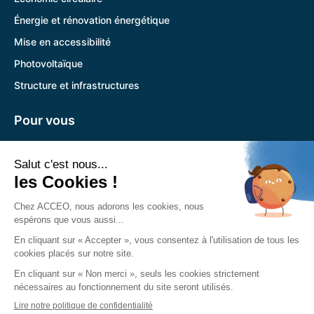
Énergie et rénovation énergétique
Mise en accessibilité
Photovoltaïque
Structure et infrastructures
Pour vous
Pandora
Trouver l’agence la plus proche
Nous retrouver
Siège social :
785 Voie Antiope 13600 La Ciotat
04 89 12 08 31
Du lundi au vendredi :
8h30-12h30