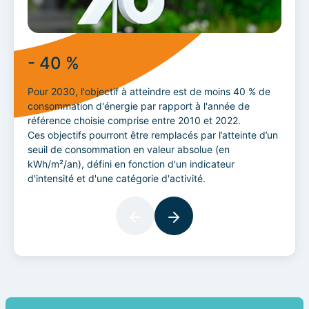
- 40 %
- 5
Pour 2030, l'objectif à atteindre est de moins 40 % de
Pour 2
consommation d'énergie par rapport à l'année de
conso
référence choisie comprise entre 2010 et 2022.
référ
Ces objectifs pourront être remplacés par l’atteinte d’un
Ces ob
seuil de consommation en valeur absolue (en
seuil
kWh/m²/an), défini en fonction d'un indicateur
kWh/m²
d'intensité et d'une catégorie d'activité.
d'inte