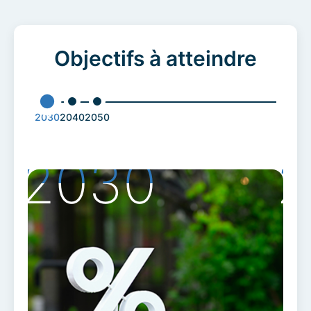
Objectifs à atteindre
2030
2040
2050
2030
2