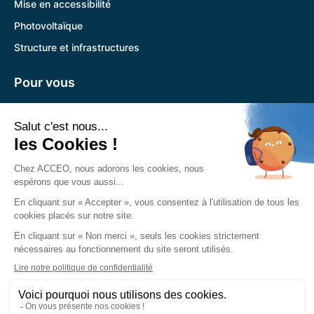
Mise en accessibilité
Photovoltaïque
Structure et infrastructures
Pour vous
Pandora
Trouver l’agence la plus proche
Nous retrouver
Siège social :
785 Voie Antiope 13600 La Ciotat
04 89 12 08 31
Du lundi au vendredi :
8h30-12h30
13h30-17h30