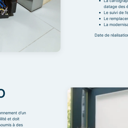
La cartograp
datage des 
Le suivi de l’
Le remplacem
La modernisa
Date de réalisatio
O
ionnement d’un
lité et doit
 soumis à des