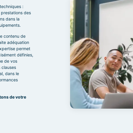
 techniques :
 prestations des
ns dans la
quipements.
 le contenu de
faite adéquation
expertise permet
cisément définies,
ue de vos
 clauses
l, dans le
formances
tons de votre