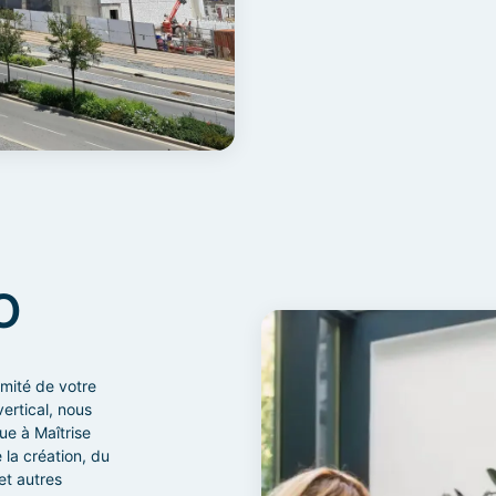
O
rmité de votre
ertical, nous
e à Maîtrise
la création, du
et autres