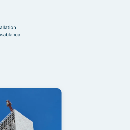
n
allation
asablanca.