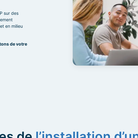
P sur des
acement
et en milieu
tons de votre
des de
l’installation d’u