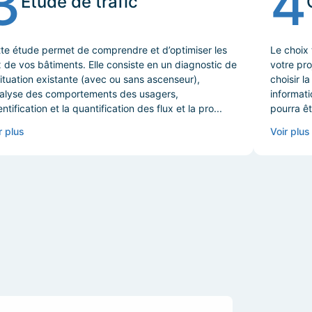
3
4
Etude de trafic
te étude permet de comprendre et d’optimiser les
Le choix
x de vos bâtiments. Elle consiste en un diagnostic de
votre pro
situation existante (avec ou sans ascenseur),
choisir l
nalyse des comportements des usagers,
informati
dentification et la quantification des flux et la pro...
pourra êt
r plus
Voir plus