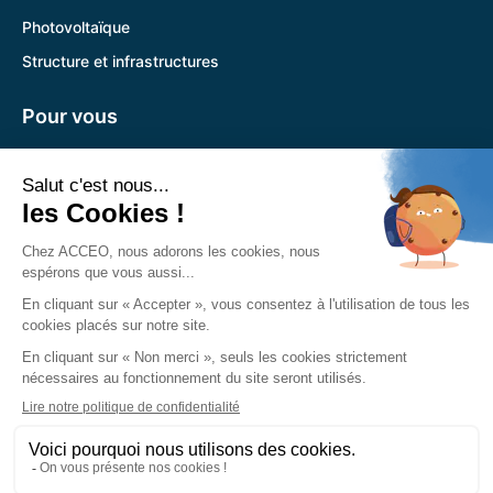
Photovoltaïque
Structure et infrastructures
Pour vous
Pandora
Trouver l’agence la plus proche
Nous retrouver
Siège social :
785 Voie Antiope 13600 La Ciotat
04 89 12 08 31
Du lundi au vendredi :
8h30-12h30
13h30-17h30