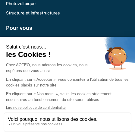
Photovoltaïque
Structure et infrastructures
Pour vous
Pandora
Trouver l’agence la plus proche
Nous retrouver
Siège social :
785 Voie Antiope 13600 La Ciotat
04 89 12 08 31
Du lundi au vendredi :
8h30-12h30
13h30-17h30